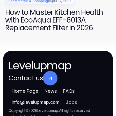
Ecommerce & Shopping
April 17, 2026
How to Master Kitchen Health
with EcoAqua EFF-6013A
Replacement Filter in 2026
Levelupmap
Contact us
Home Page
News
FAQs
Jobs
info
@
levelupmap.com
Copyright
©
2026
Levelupmap
.
All rights reserved