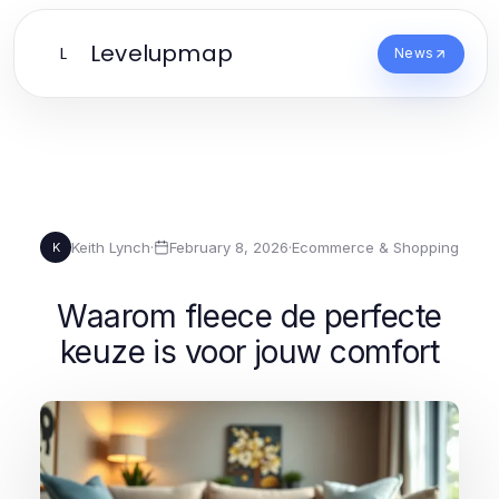
Levelupmap
L
News
Keith Lynch
·
February 8, 2026
·
Ecommerce & Shopping
K
Waarom fleece de perfecte
keuze is voor jouw comfort