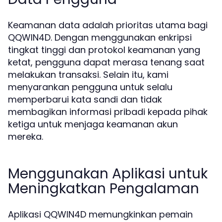
Keamanan data adalah prioritas utama bagi
QQWIN4D. Dengan menggunakan enkripsi
tingkat tinggi dan protokol keamanan yang
ketat, pengguna dapat merasa tenang saat
melakukan transaksi. Selain itu, kami
menyarankan pengguna untuk selalu
memperbarui kata sandi dan tidak
membagikan informasi pribadi kepada pihak
ketiga untuk menjaga keamanan akun
mereka.
Menggunakan Aplikasi untuk
Meningkatkan Pengalaman
Aplikasi QQWIN4D memungkinkan pemain