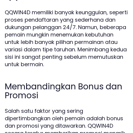
QQWIN4D memiliki banyak keunggulan, seperti
proses pendaftaran yang sederhana dan
dukungan pelanggan 24/7. Namun, beberapa
pemain mungkin menemukan kebutuhan
untuk lebih banyak pilihan permainan atau
variasi dalam tipe taruhan. Menimbang kedua
sisi ini sangat penting sebelum memutuskan
untuk bermain.
Membandingkan Bonus dan
Promosi
Salah satu faktor yang sering
dipertimbangkan oleh pemain adalah bonus
dan promosi yang ditawarkan. QQWIN4D