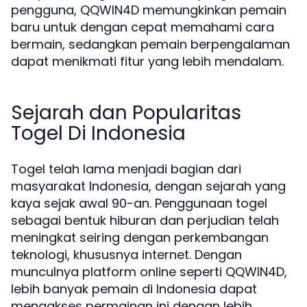
pengguna, QQWIN4D memungkinkan pemain
baru untuk dengan cepat memahami cara
bermain, sedangkan pemain berpengalaman
dapat menikmati fitur yang lebih mendalam.
Sejarah dan Popularitas
Togel Di Indonesia
Togel telah lama menjadi bagian dari
masyarakat Indonesia, dengan sejarah yang
kaya sejak awal 90-an. Penggunaan togel
sebagai bentuk hiburan dan perjudian telah
meningkat seiring dengan perkembangan
teknologi, khususnya internet. Dengan
munculnya platform online seperti QQWIN4D,
lebih banyak pemain di Indonesia dapat
mengakses permainan ini dengan lebih