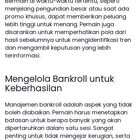
Bermain di waktu-waktu tertentu, seperti
menjelang pengundian besar atau saat ada
promo khusus, dapat memberikan peluang
lebih tinggi untuk menang. Pemain juga
disarankan untuk memperhatikan pola dari
hasil sebelumnya untuk mengidentifikasi tren
dan mengambil keputusan yang lebih
terinformasi.
Mengelola Bankroll untuk
Keberhasilan
Manajemen bankroll adalah aspek yang tidak
boleh diabaikan. Pemain harus menetapkan
batasan untuk berapa banyak yang akan
dipertaruhkan dalam satu sesi. Sangat
penting untuk tidak mengejar kerugian, serta